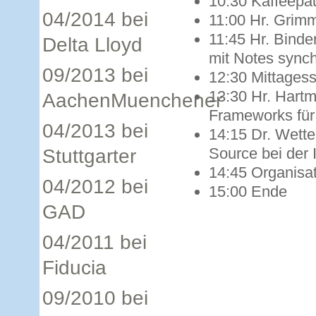
10:30 Kaffeepa
04/2014 bei
11:00 Hr. Gri
11:45 Hr. Binde
Delta Lloyd
mit Notes synch
09/2013 bei
12:30 Mittages
13:30 Hr. Hart
AachenMuenchener
Frameworks für
04/2013 bei
14:15 Dr. Wette
Source bei der 
Stuttgarter
14:45 Organisa
04/2012 bei
15:00 Ende
GAD
04/2011 bei
Fiducia
09/2010 bei